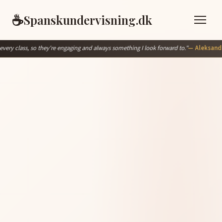
☕
Spanskundervisning.dk
hey're engaging and always something I look forward to."
— Aleksandra O.